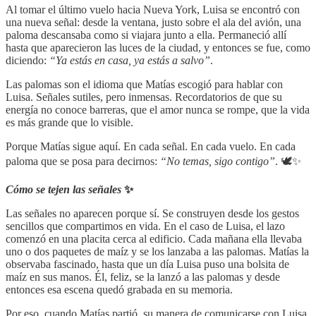
Al tomar el último vuelo hacia Nueva York, Luisa se encontró con
una nueva señal: desde la ventana, justo sobre el ala del avión, una
paloma descansaba como si viajara junto a ella. Permaneció allí
hasta que aparecieron las luces de la ciudad, y entonces se fue, como
diciendo:
“Ya estás en casa, ya estás a salvo”
.
Las palomas son el idioma que Matías escogió para hablar con
Luisa. Señales sutiles, pero inmensas. Recordatorios de que su
energía no conoce barreras, que el amor nunca se rompe, que la vida
es más grande que lo visible.
Porque Matías sigue aquí. En cada señal. En cada vuelo. En cada
paloma que se posa para decirnos:
“No temas, sigo contigo”
. 🕊️✨
Cómo se tejen las señales
✨
Las señales no aparecen porque sí. Se construyen desde los gestos
sencillos que compartimos en vida. En el caso de Luisa, el lazo
comenzó en una placita cerca al edificio. Cada mañana ella llevaba
uno o dos paquetes de maíz y se los lanzaba a las palomas. Matías la
observaba fascinado, hasta que un día Luisa puso una bolsita de
maíz en sus manos. Él, feliz, se la lanzó a las palomas y desde
entonces esa escena quedó grabada en su memoria.
Por eso, cuando Matías partió, su manera de comunicarse con Luisa