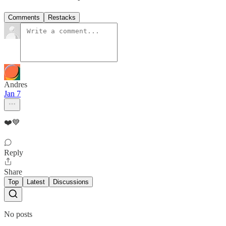
Comments
Restacks
Andres
Jan 7
❤️💙
Reply
Share
Top
Latest
Discussions
No posts