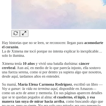
Hay historias que no se leen, se reconocen: llegan para
acomodarte
el corazón
.
La de Ximena me tocó porque no intenta explicar lo inexplicable…
solo lo ilumina.
Ximena tenía
10 años
y vivió una batalla durísima:
cáncer
cerebral
. Aun así, en medio de lo que parecía injusto, ella sostuvo
una fuerza serena, como si por dentro ya supiera algo que nosotros,
desde aquí, tardamos años en entender.
Su mamá,
María Elena Carmona Rodríguez
, escribió un libro —
Voy a ganar: la vida no termina aquí
, disponible en Amazon—
como un acto de amor y memoria. En sus páginas aparecen detalles
que se te quedan pegados al alma:
el cuaderno, el lápiz, y esa
manera tan suya de mirar hacia arriba
, como buscando algo que
no se ve, pero se siente. No era solo una mirada: era una presencia.