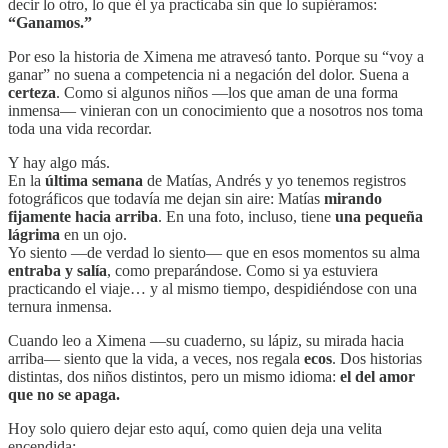
decir lo otro, lo que él ya practicaba sin que lo supiéramos:
“Ganamos.”
Por eso la historia de Ximena me atravesó tanto. Porque su “voy a
ganar” no suena a competencia ni a negación del dolor. Suena a
certeza
. Como si algunos niños —los que aman de una forma
inmensa— vinieran con un conocimiento que a nosotros nos toma
toda una vida recordar.
Y hay algo más.
En la
última semana
de Matías, Andrés y yo tenemos registros
fotográficos que todavía me dejan sin aire: Matías
mirando
fijamente hacia arriba
. En una foto, incluso, tiene
una pequeña
lágrima
en un ojo.
Yo siento —de verdad lo siento— que en esos momentos su alma
entraba y salía
, como preparándose. Como si ya estuviera
practicando el viaje… y al mismo tiempo, despidiéndose con una
ternura inmensa.
Cuando leo a Ximena —su cuaderno, su lápiz, su mirada hacia
arriba— siento que la vida, a veces, nos regala
ecos
. Dos historias
distintas, dos niños distintos, pero un mismo idioma:
el del amor
que no se apaga.
Hoy solo quiero dejar esto aquí, como quien deja una velita
encendida: