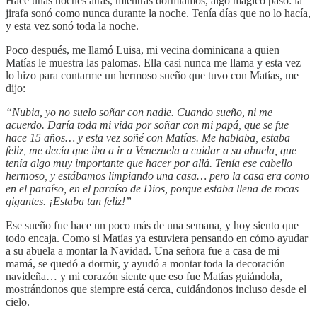
Hace unas noches atrás, mientras dormíamos, algo mágico pasó: la
jirafa sonó como nunca durante la noche. Tenía días que no lo hacía,
y esta vez sonó toda la noche.
Poco después, me llamó Luisa, mi vecina dominicana a quien
Matías le muestra las palomas. Ella casi nunca me llama y esta vez
lo hizo para contarme un hermoso sueño que tuvo con Matías, me
dijo:
“Nubia, yo no suelo soñar con nadie. Cuando sueño, ni me
acuerdo. Daría toda mi vida por soñar con mi papá, que se fue
hace 15 años… y esta vez soñé con Matías. Me hablaba, estaba
feliz, me decía que iba a ir a Venezuela a cuidar a su abuela, que
tenía algo muy importante que hacer por allá. Tenía ese cabello
hermoso, y estábamos limpiando una casa… pero la casa era como
en el paraíso, en el paraíso de Dios, porque estaba llena de rocas
gigantes. ¡Estaba tan feliz!”
Ese sueño fue hace un poco más de una semana, y hoy siento que
todo encaja. Como si Matías ya estuviera pensando en cómo ayudar
a su abuela a montar la Navidad. Una señora fue a casa de mi
mamá, se quedó a dormir, y ayudó a montar toda la decoración
navideña… y mi corazón siente que eso fue Matías guiándola,
mostrándonos que siempre está cerca, cuidándonos incluso desde el
cielo.